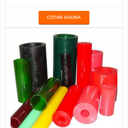
lugar.Quando o desejo é por vedações especiais, com a
melhor mão de obra da System Seal o cliente poderá
encontrar excelente custo-benefício com soluções
COTAR AGORA
eficazes para vedação para equipamentos hidráulicos e
pneumáticos.UM POUCO MAIS SOBRE AS
VEDAÇÕES ESPECIAISA System Seal foca seus
recursos em produzir uma estrutura com escritório de
alta qualidade onde são realizadas as atividades e
estrutura suficiente para atender todas as demandas,
tudo isso para oferecer vedações especiais com
precisão.Há muitas maneiras eficientes de uma empresa
demonstrar competência, excelência e destaque em sua
área de atuação. A System Seal se mostra referência
por ter: Soluções eficazes para vedação para
equipamentos hidráulicos e pneumáticos;
Acompanhamento técnico exclusivo; Produtos
fabricados em até 24 horas; Colaboradores com mais de
12 anos de experiência no mercado de vedações.Sem
perder o foco em vedações especiais, deve-se ter a