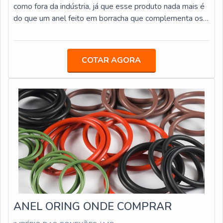
como fora da indústria, já que esse produto nada mais é
do que um anel feito em borracha que complementa os
sistemas de vedação hidráulicos e pneumáticos,
impedindo uma série de vazamentos e demais
problemas que ocorreriam facilmente com a sua
COTAR AGORA
ausência.VANTAGENS AO UTILIZAR A GAXETA FEITA
DE BORRACHAAinda, é possível chamar a gaxeta de
vedação automático devido à sua enorme capacidade de
v
ANEL ORING ONDE COMPRAR