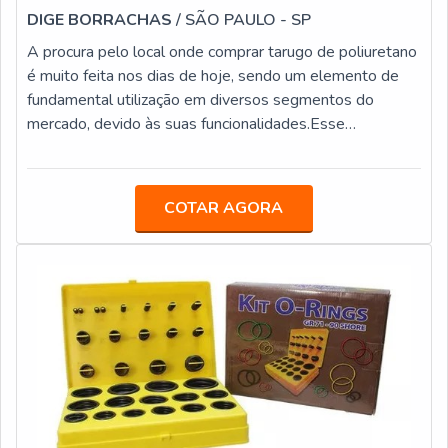
DIGE BORRACHAS
/ SÃO PAULO - SP
A procura pelo local onde comprar tarugo de poliuretano
é muito feita nos dias de hoje, sendo um elemento de
fundamental utilização em diversos segmentos do
mercado, devido às suas funcionalidades.Esse
equipamento se destaca por ser muito flexível e possui
muita resistência ao corte e à compressão. Dessa forma,
é muitas vezes comparado as borrachas, pois possui uma
COTAR AGORA
alta elasticidade, trabalhando com uma grande variação
de dureza, que é obtida através de sua fabricação.O
PRODUTO OFERECE DIVERSAS