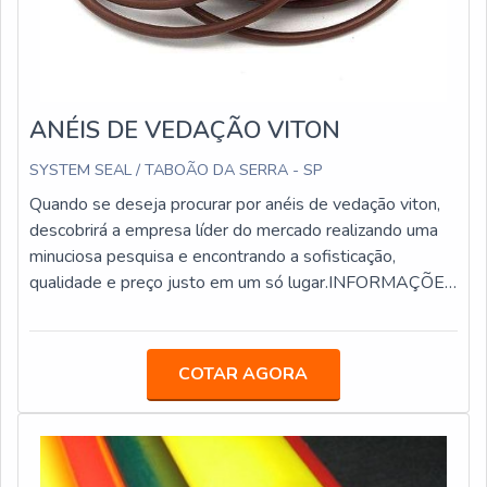
ANÉIS DE VEDAÇÃO VITON
SYSTEM SEAL / TABOÃO DA SERRA - SP
Quando se deseja procurar por anéis de vedação viton,
descobrirá a empresa líder do mercado realizando uma
minuciosa pesquisa e encontrando a sofisticação,
qualidade e preço justo em um só lugar.INFORMAÇÕES
RELEVANTES SOBRE OS ANÉIS DE VEDAÇÃO
VITONSe alguém quer achar anéis de vedação viton em
uma empresa responsável, acha o site da System Seal.
COTAR AGORA
A empresa trabalha com gaxeta borracha nitrílica e
vedações usinadas, garantindo o que há de melhor na
atualidade.Sem trocar o foco sobre anéis de vedação
viton, na essência da empresa, a mesma deve prezar