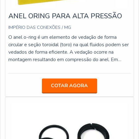
ANEL ORING PARA ALTA PRESSÃO
IMPÉRIO DAS CONEXÕES / MG
O anel o-ring é um elemento de vedação de forma
circular e seção toroidal (toro) na qual fluidos podem ser
vedados de forma eficiente. A vedação ocorre na
montagem resultando em compressão do anel. Em
alguns casos a pressão do meio aumenta esta
deformação, ajudando na função de vedação. Construído
em diferenças durezas como 70 e 90 shore,
COTAR AGORA