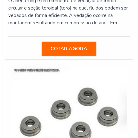
O anel o-ring é um elemento de vedação de forma
circular e seção toroidal (toro) na qual fluidos podem ser
vedados de forma eficiente. A vedação ocorre na
montagem resultando em compressão do anel. Em
alguns casos a pressão do meio aumenta esta
deformação, ajudando na função de vedação. Construído
em diferenças durezas como 70 e 90 shore,
COTAR AGORA