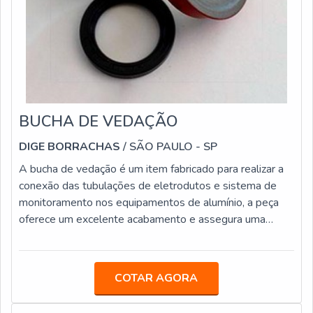
BUCHA DE VEDAÇÃO
DIGE BORRACHAS
/ SÃO PAULO - SP
A bucha de vedação é um item fabricado para realizar a
conexão das tubulações de eletrodutos e sistema de
monitoramento nos equipamentos de alumínio, a peça
oferece um excelente acabamento e assegura uma
estanqueidade adequada. Por ser um objeto
competente, pois é aplicado como um dispositivo com
ampla versatilidade, então tem a capacidade de gerar
COTAR AGORA
inúmeros benefícios quando é utilizada. Entre as
vantagens desse modelo de bucha é possível citar,