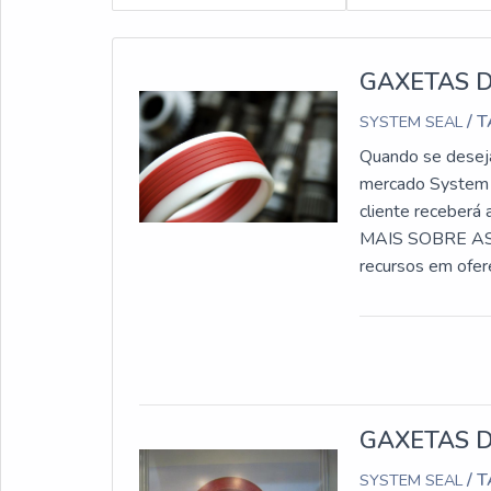
GAXETAS 
/ 
SYSTEM SEAL
Quando se deseja 
mercado System S
cliente receber
MAIS SOBRE AS
recursos em ofer
realizadas as ativ
GAXETAS 
/ 
SYSTEM SEAL