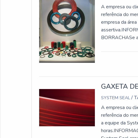
A empresa ou cli
referência do me
empresa da área e
assertiva.INF
BORRACHASe alg
comprometida com
possível encontr..
GAXETA D
/ 
SYSTEM SEAL
A empresa ou cli
referência do me
a equipe da Syst
horas.INFORM