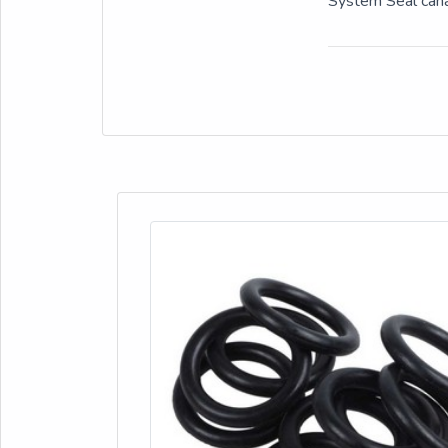
System Seal cana
escritório de alta