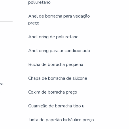
poliuretano
Anel de borracha para vedação
te
preço
a
Anel oring de poliuretano
e
Anel oring para ar condicionado
ara
Bucha de borracha pequena
Chapa de borracha de silicone
 é
ra
s.
Coxim de borracha preço
a
s
ndo
Guarnição de borracha tipo u
sua
de,
Junta de papelão hidráulico preço
vos
da