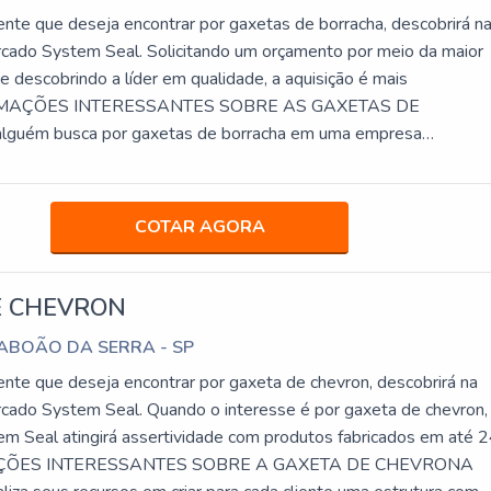
ente que deseja encontrar por gaxetas de borracha, descobrirá n
rcado System Seal. Solicitando um orçamento por meio da maior
 descobrindo a líder em qualidade, a aquisição é mais
ORMAÇÕES INTERESSANTES SOBRE AS GAXETAS DE
uém busca por gaxetas de borracha em uma empresa
 seus serviços, acha o site da System Seal. Na companhia é
.
COTAR AGORA
E CHEVRON
TABOÃO DA SERRA - SP
ente que deseja encontrar por gaxeta de chevron, descobrirá na
rcado System Seal. Quando o interesse é por gaxeta de chevron
em Seal atingirá assertividade com produtos fabricados em até 
AÇÕES INTERESSANTES SOBRE A GAXETA DE CHEVRONA