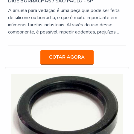
DIGE BORRACHAS
/ SÃO PAULO - SP
A arruela para vedação é uma peça que pode ser feita
de silicone ou borracha, e que é muito importante em
inúmeras tarefas industriais. Através do uso desse
componente, é possível impedir acidentes, prejuízos
físicos aos trabalhadores e também deterioração de
equipamentos, como ainda impedir danos que, em várias
situações, não há condições de serem
COTAR AGORA
resolvidos.DESCUBRA OS BENEFÍCIOS DA ARRUELA
DE VEDAÇÃO A arruela de vedação possui diversas
vantagens quando é instalada em algum meio industrial.
V