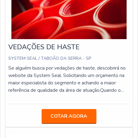
VEDAÇÕES DE HASTE
SYSTEM SEAL / TABOÃO DA SERRA - SP
Se alguém busca por vedações de haste, descobrirá no
website da System Seal. Solicitando um orçamento na
maior especialista do segmento e achando a maior
referência de qualidade da área de atuação.Quando o
tema é vedações de haste, com a melhor mão de obra
da System Seal o cliente encontrará assertividade com
produtos fabricados em até 24 horas.DETALHES
COTAR AGORA
SOBRE VEDAÇÕES DE HASTEA System Seal
centraliza sua energia em produzir uma estrutura para os
parceiros com escritório de alta qualidade onde são