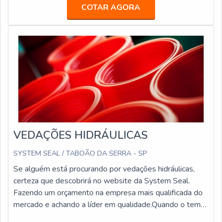
desejam fazer a utilização de um produto que se
COTAR AGORA
caracteriza por ter grande utilidade e durabilidade.ONDE
PODE SER UTILIZADO OS TARUGOS A fábrica realiza
a criação de um item de engenharia
VEDAÇÕES HIDRÁULICAS
SYSTEM SEAL / TABOÃO DA SERRA - SP
Se alguém está procurando por vedações hidráulicas,
certeza que descobrirá no website da System Seal.
Fazendo um orçamento na empresa mais qualificada do
mercado e achando a líder em qualidade.Quando o tema
é vedações hidráulicas, com a equipe da System Seal o