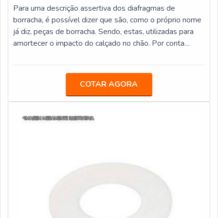
Para uma descrição assertiva dos diafragmas de
borracha, é possível dizer que são, como o próprio nome
já diz, peças de borracha. Sendo, estas, utilizadas para
amortecer o impacto do calçado no chão. Por conta
disso, o produto é de extrema importância para diversos
segmentos da indústria de calçados, e da industria
fornecedora de materiais elásticos .SOBRE AS
COTAR AGORA
VANTAGENS OFERECIDAS PELO PRODUTODesta
maneira, também podendo, frequentemente, ser
encontrado pelo nome calço coxim, o produto tem com