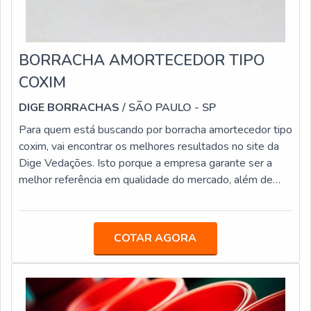
BORRACHA AMORTECEDOR TIPO
COXIM
DIGE BORRACHAS
/ SÃO PAULO - SP
Para quem está buscando por borracha amortecedor tipo
coxim, vai encontrar os melhores resultados no site da
Dige Vedações. Isto porque a empresa garante ser a
melhor referência em qualidade do mercado, além de
oferecer produtos e serviços de
eficiência!INFORMAÇÕES IMPORTANTES SOBRE O
PRODUTOA borracha amortecedor coxim é um produto
COTAR AGORA
que pode ser descrito como um objeto feito de borracha
e que tem como finalidade absorver choques e
vibrações. Tornando-se, assim, imprescindível para
segmentos como