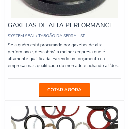
GAXETAS DE ALTA PERFORMANCE
SYSTEM SEAL / TABOÃO DA SERRA - SP
Se alguém está procurando por gaxetas de alta
performance, descobrirá a melhor empresa que é
altamente qualificada. Fazendo um orçamento na
empresa mais qualificada do mercado e achando a líder
em qualidade.Quando o tema é gaxetas de alta
performance, com a equipe da System Seal o cliente
encontrará ótima qualidade com produtos fabricados em
COTAR AGORA
até 24 horas.MAIS INFORMAÇÕES SOBRE GAXETAS
DE ALTA PERFORMANCEA System Seal centraliza sua
estratégia em produzir uma estrutura com escritório de
alta qualidade onde são realizadas as atividades e amplo
catálogo de produtos disponíveis, tudo para garantir
gaxetas de alta performance com ótima qualidade.Há