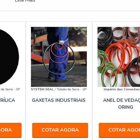
Leia Mais
 da Serra - SP
SYSTEM SEAL
/ Taboão da Serra - SP
Império das Conexões
RÍLICA
GAXETAS INDUSTRIAIS
ANEL DE VEDA
ORING
GORA
COTAR AGORA
COTAR AGO