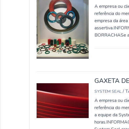
A empresa ou cli
referência do me
empresa da área e
assertiva.INF
BORRACHASe alg
comprometida com
possível encontr..
GAXETA D
/ 
SYSTEM SEAL
A empresa ou cli
referência do me
a equipe da Syst
horas.INFORM