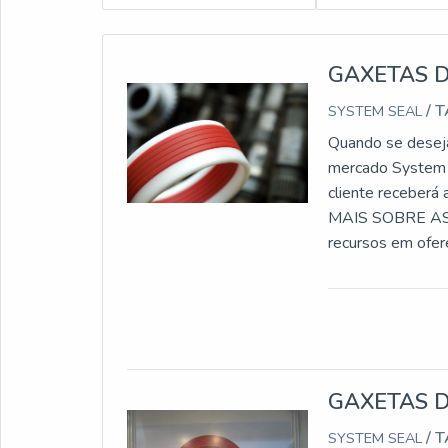
GAXETAS 
/ 
SYSTEM SEAL
Quando se deseja 
mercado System S
cliente receber
MAIS SOBRE AS
recursos em ofer
realizadas as ativ
GAXETAS 
/ 
SYSTEM SEAL