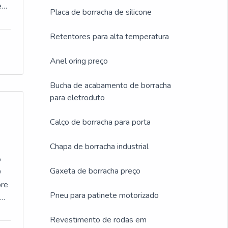
 em
Placa de borracha de silicone
Retentores para alta temperatura
-
Anel oring preço
que
r
Bucha de acabamento de borracha
para eletroduto
es
Calço de borracha para porta
 a
Chapa de borracha industrial
o
Gaxeta de borracha preço
na
O
de
re
Pneu para patinete motorizado
o
Revestimento de rodas em
rea