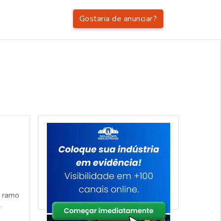
Gostaria de anunciar?
o ramo
r: