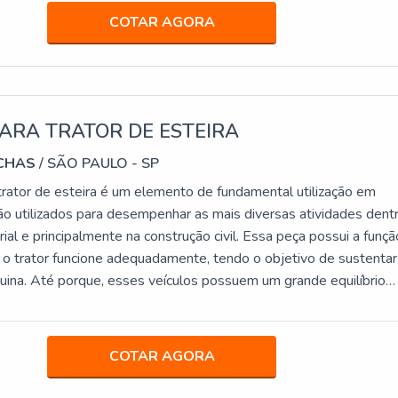
de gaxetas. Prezando pelo que há de mais moderno, traz inovaçõ
COTAR AGORA
m gaxetas tipo u e vedações usinadas.Isso se deve ao fato de a
ma empresa comprometida com seus serviços e uma empresa
rões alcançados por conter escritório de alta qualidade onde são
atividades e equipamentos de última geração. Tudo isso, somado 
tidisciplinar de consultores associados e colaboradores com mai
ARA TRATOR DE ESTEIRA
experiência no mercado de vedações, garantem a melhor
CHAS
/ SÃO PAULO - SP
a os clientes com qualidade.
trator de esteira é um elemento de fundamental utilização em
são utilizados para desempenhar as mais diversas atividades dent
rial e principalmente na construção civil. Essa peça possui a funçã
e o trator funcione adequadamente, tendo o objetivo de sustentar
quina. Até porque, esses veículos possuem um grande equilíbrio
, versatilidade, segurança e tecnologia, contando com sistemas
 máxima qua
COTAR AGORA