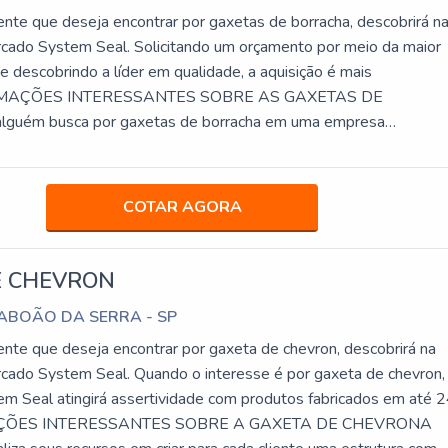
ente que deseja encontrar por gaxetas de borracha, descobrirá n
rcado System Seal. Solicitando um orçamento por meio da maior
 descobrindo a líder em qualidade, a aquisição é mais
ORMAÇÕES INTERESSANTES SOBRE AS GAXETAS DE
uém busca por gaxetas de borracha em uma empresa
 seus serviços, acha o site da System Seal. Na companhia é
.
COTAR AGORA
E CHEVRON
TABOÃO DA SERRA - SP
ente que deseja encontrar por gaxeta de chevron, descobrirá na
rcado System Seal. Quando o interesse é por gaxeta de chevron
em Seal atingirá assertividade com produtos fabricados em até 
AÇÕES INTERESSANTES SOBRE A GAXETA DE CHEVRONA