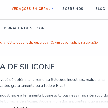
VEDAÇÕES EM GERAL
SOBRE NÓS
BLOG
E BORRACHA DE SILICONE
acha
Calço de borracha quadrado
Coxim de borracha para vibração
 DE SILICONE
 você só obtém na ferrementa Soluções Industriais, realize uma
antes gratuitamente para todo o Brasil
ndustriais é a ferramenta business to business mais interativo d
e borracha de silicone, clique em um dos anuciantes logo a segui