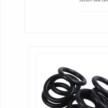
System Seal cana
escritório de alta