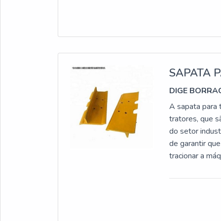
de fornecedor 
e variedades e
empresa ser u
inovadora, pad
realizadas as 
uma equipe mul
SAPATA P
de 12 anos de 
DIGE BORRA
experiência par
A sapata para 
tratores, que 
do setor indust
de garantir qu
tracionar a má
entre potência
hidráulicos de