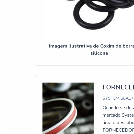
Imagem ilustrativa de Coxim de borr
silicone
FORNECE
SYSTEM SEAL /
Quando se dese
mercado System
área e descob
FORNECEDOR D