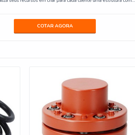
liza seus recursos em criar para cada cliente uma estrutura com
 qualidade onde são realizadas as ativid...
COTAR AGORA